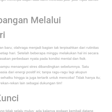
angan Melalui
ri
n baru; olahraga menjadi bagian tak terpisahkan dari rutinitas
etiap hari. Setelah beberapa minggu melakukan hal ini secara
kan perbedaan nyata pada kondisi mental dan fisik.
h mampu menangani stres dibandingkan sebelumnya. Satu
ia dari energi positif ini; tanpa ragu-ragu lagi akupun
hatku hingga ia juga tertarik untuk mencoba! Tidak hanya itu;
rekan-rekan lain sebagai dukungan tim!
Kunci
ng tidak selalu mulus; ada kalanya godaan kembali datang