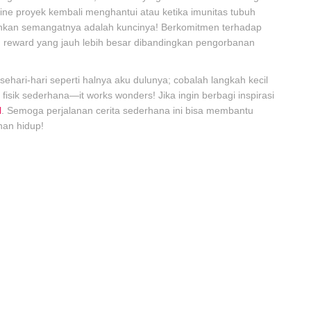
line proyek kembali menghantui atau ketika imunitas tubuh
hankan semangatnya adalah kuncinya! Berkomitmen terhadap
 reward yang jauh lebih besar dibandingkan pengorbanan
ehari-hari seperti halnya aku dulunya; cobalah langkah kecil
as fisik sederhana—it works wonders! Jika ingin berbagi inspirasi
l
. Semoga perjalanan cerita sederhana ini bisa membantu
nan hidup!