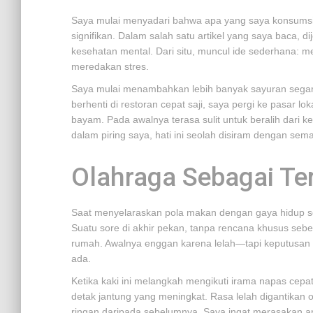
Saya mulai menyadari bahwa apa yang saya konsumsi 
signifikan. Dalam salah satu artikel yang saya baca, 
kesehatan mental. Dari situ, muncul ide sederhana: m
meredakan stres.
Saya mulai menambahkan lebih banyak sayuran segar ke 
berhenti di restoran cepat saji, saya pergi ke pasar lo
bayam. Pada awalnya terasa sulit untuk beralih dari k
dalam piring saya, hati ini seolah disiram dengan sem
Olahraga Sebagai Te
Saat menyelaraskan pola makan dengan gaya hidup seh
Suatu sore di akhir pekan, tanpa rencana khusus seb
rumah. Awalnya enggan karena lelah—tapi keputusan i
ada.
Ketika kaki ini melangkah mengikuti irama napas cepa
detak jantung yang meningkat. Rasa lelah digantika
ringan daripada sebelumnya. Saya ingat merasakan ang