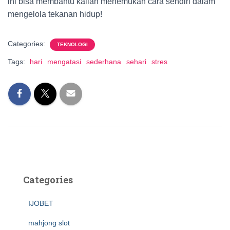
ini bisa membantu kalian menemukan cara sendiri dalam
mengelola tekanan hidup!
Categories:
TEKNOLOGI
Tags:
hari
mengatasi
sederhana
sehari
stres
Categories
IJOBET
mahjong slot