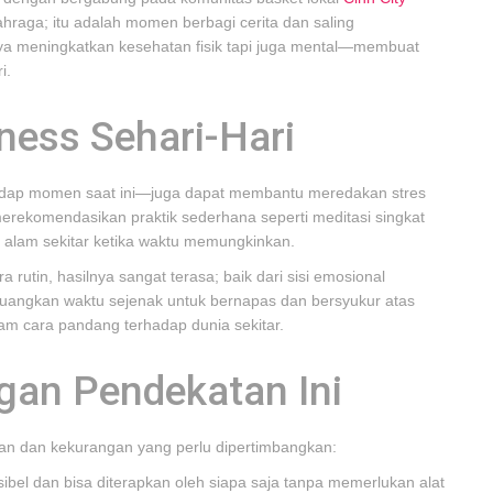
lahraga; itu adalah momen berbagi cerita dan saling
anya meningkatkan kesehatan fisik tapi juga mental—membuat
i.
ess Sehari-Hari
dap momen saat ini—juga dapat membantu meredakan stres
erekomendasikan praktik sederhana seperti meditasi singkat
i alam sekitar ketika waktu memungkinkan.
rutin, hasilnya sangat terasa; baik dari sisi emosional
luangkan waktu sejenak untuk bernapas dan bersyukur atas
lam cara pandang terhadap dunia sekitar.
gan Pendekatan Ini
han dan kekurangan yang perlu dipertimbangkan:
sibel dan bisa diterapkan oleh siapa saja tanpa memerlukan alat