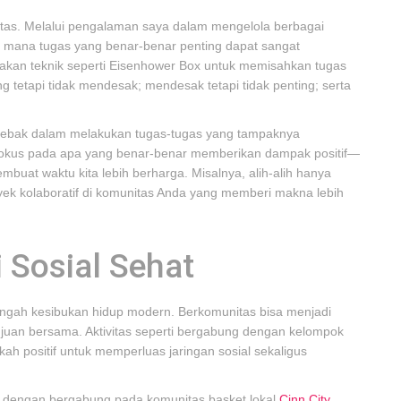
itas. Melalui pengalaman saya dalam mengelola berbagai
 mana tugas yang benar-benar penting dapat sangat
an teknik seperti Eisenhower Box untuk memisahkan tugas
g tetapi tidak mendesak; mendesak tetapi tidak penting; serta
rjebak dalam melakukan tugas-tugas yang tampaknya
 fokus pada apa yang benar-benar memberikan dampak positif—
mbuat waktu kita lebih berharga. Misalnya, alih-alih hanya
yek kolaboratif di komunitas Anda yang memberi makna lebih
Sosial Sehat
engah kesibukan hidup modern. Berkomunitas bisa menjadi
ujuan bersama. Aktivitas seperti bergabung dengan kelompok
ah positif untuk memperluas jaringan sosial sekaligus
ir dengan bergabung pada komunitas basket lokal
Cinn City