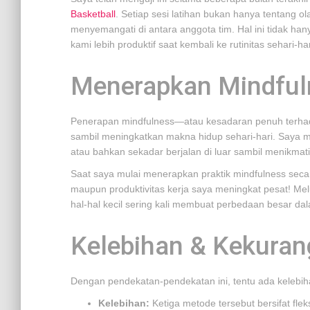
Basketball
. Setiap sesi latihan bukan hanya tentang o
menyemangati di antara anggota tim. Hal ini tidak h
kami lebih produktif saat kembali ke rutinitas sehari-har
Menerapkan Mindfuln
Penerapan mindfulness—atau kesadaran penuh terha
sambil meningkatkan makna hidup sehari-hari. Saya m
atau bahkan sekadar berjalan di luar sambil menikmat
Saat saya mulai menerapkan praktik mindfulness secara 
maupun produktivitas kerja saya meningkat pesat! Me
hal-hal kecil sering kali membuat perbedaan besar da
Kelebihan & Kekuran
Dengan pendekatan-pendekatan ini, tentu ada kelebi
Kelebihan:
Ketiga metode tersebut bersifat flek