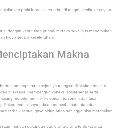
enjalankan praktik-praktik tersebut di tengah kesibukan nyata
 sesuai dengan kebutuhan pribadi mereka sekaligus menemukan
an hidup secara keseluruhan.
enciptakan Makna
 bermakna tanpa stres sejatinya mungkin dilakukan melalui
ngan bijaksana, membangun koneksi sosial sehat serta
masing metode memiliki kelebihan tersendiri dan bisa
ng. Rekomendasi saya adalah mencoba satu atau dua
asi terbaik sesuai gaya hidup Anda sehingga bisa merasakan
n ragu mencari dukungan dari orang-orang terdekat atau