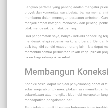
Langkah pertama yang penting adalah mengatur prior
proyek dan komunitas, saya belajar bahwa memahami
membantu dalam mencegah perasaan terbebani. Gunak
menjadi empat kategori: mendesak dan penting; pentin
tidak mendesak dan tidak penting.
Dari pengamatan saya, banyak individu cenderung te
mendesak tetapi sebenarnya kurang berarti. Dengan
baik bagi diri sendiri maupun orang lain—kita dapat me
memenuhi semua permintaan rekan kerja, pilihlah pro
besar bagi kelompok tersebut.
Membangun Koneksi 
Koneksi sosial dapat menjadi penyeimbang hebat di t
solusi mujarab untuk menciptakan rasa memiliki dan t
sukarelawan atau mengikuti klub hobi merupakan langk
mendapatkan pengalaman baru.
Saya telah menguji ini selama beberapa bulan terakh