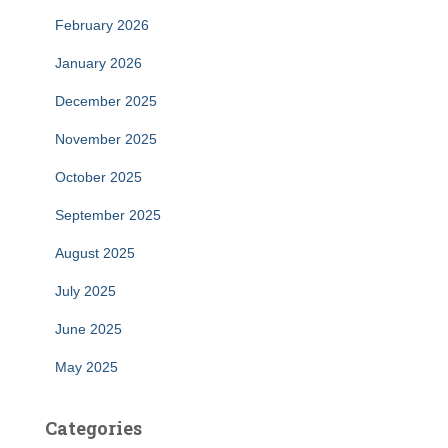
February 2026
January 2026
December 2025
November 2025
October 2025
September 2025
August 2025
July 2025
June 2025
May 2025
Categories