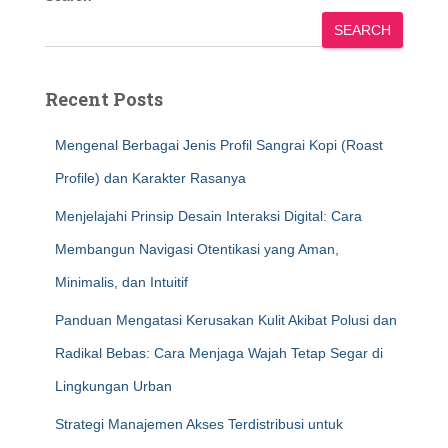
SEARCH
Recent Posts
Mengenal Berbagai Jenis Profil Sangrai Kopi (Roast
Profile) dan Karakter Rasanya
Menjelajahi Prinsip Desain Interaksi Digital: Cara
Membangun Navigasi Otentikasi yang Aman,
Minimalis, dan Intuitif
Panduan Mengatasi Kerusakan Kulit Akibat Polusi dan
Radikal Bebas: Cara Menjaga Wajah Tetap Segar di
Lingkungan Urban
Strategi Manajemen Akses Terdistribusi untuk