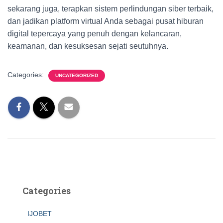
sekarang juga, terapkan sistem perlindungan siber terbaik,
dan jadikan platform virtual Anda sebagai pusat hiburan
digital tepercaya yang penuh dengan kelancaran,
keamanan, dan kesuksesan sejati seutuhnya.
Categories:
UNCATEGORIZED
Categories
IJOBET