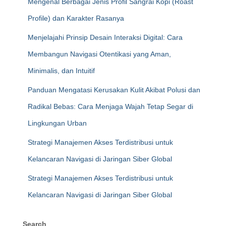
Mengenal Berbagai Jenis Profil Sangrai Kopi (Roast
Profile) dan Karakter Rasanya
Menjelajahi Prinsip Desain Interaksi Digital: Cara
Membangun Navigasi Otentikasi yang Aman,
Minimalis, dan Intuitif
Panduan Mengatasi Kerusakan Kulit Akibat Polusi dan
Radikal Bebas: Cara Menjaga Wajah Tetap Segar di
Lingkungan Urban
Strategi Manajemen Akses Terdistribusi untuk
Kelancaran Navigasi di Jaringan Siber Global
Strategi Manajemen Akses Terdistribusi untuk
Kelancaran Navigasi di Jaringan Siber Global
Search