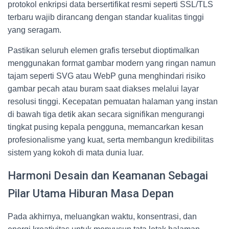
protokol enkripsi data bersertifikat resmi seperti SSL/TLS
terbaru wajib dirancang dengan standar kualitas tinggi
yang seragam.
Pastikan seluruh elemen grafis tersebut dioptimalkan
menggunakan format gambar modern yang ringan namun
tajam seperti SVG atau WebP guna menghindari risiko
gambar pecah atau buram saat diakses melalui layar
resolusi tinggi. Kecepatan pemuatan halaman yang instan
di bawah tiga detik akan secara signifikan mengurangi
tingkat pusing kepala pengguna, memancarkan kesan
profesionalisme yang kuat, serta membangun kredibilitas
sistem yang kokoh di mata dunia luar.
Harmoni Desain dan Keamanan Sebagai
Pilar Utama Hiburan Masa Depan
Pada akhirnya, meluangkan waktu, konsentrasi, dan