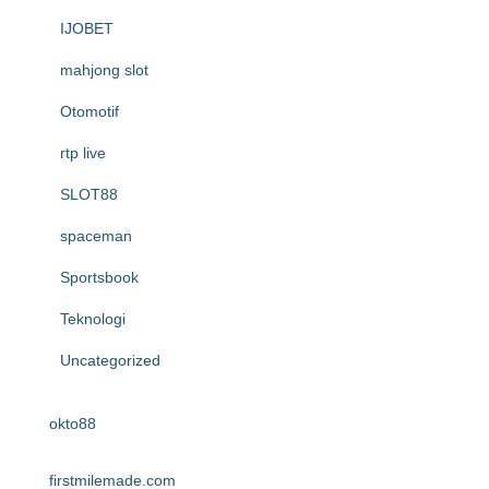
IJOBET
mahjong slot
Otomotif
rtp live
SLOT88
spaceman
Sportsbook
Teknologi
Uncategorized
okto88
firstmilemade.com