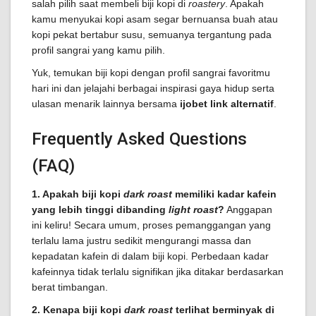
salah pilih saat membeli biji kopi di
roastery
. Apakah
kamu menyukai kopi asam segar bernuansa buah atau
kopi pekat bertabur susu, semuanya tergantung pada
profil sangrai yang kamu pilih.
Yuk, temukan biji kopi dengan profil sangrai favoritmu
hari ini dan jelajahi berbagai inspirasi gaya hidup serta
ulasan menarik lainnya bersama
ijobet link alternatif
.
Frequently Asked Questions
(FAQ)
1. Apakah biji kopi
dark roast
memiliki kadar kafein
yang lebih tinggi dibanding
light roast
?
Anggapan
ini keliru! Secara umum, proses pemanggangan yang
terlalu lama justru sedikit mengurangi massa dan
kepadatan kafein di dalam biji kopi. Perbedaan kadar
kafeinnya tidak terlalu signifikan jika ditakar berdasarkan
berat timbangan.
2. Kenapa biji kopi
dark roast
terlihat berminyak di