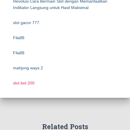
Revolusi Cara Bermain Slot dengan Memanfaatkan
Indikator Langsung untuk Hasil Maksimal
slot gacor 777
Fila88
Fila88
mahjong ways 2
slot bet 200
Related Posts