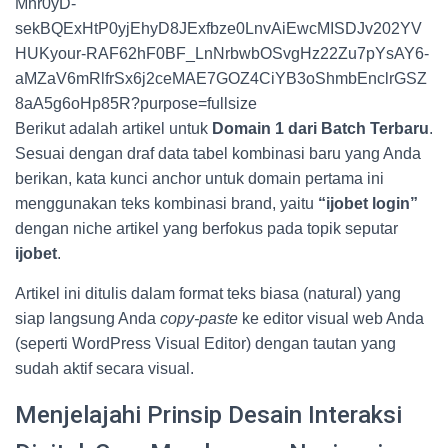
Berikut adalah artikel untuk
Domain 1 dari Batch Terbaru
.
Sesuai dengan draf data tabel kombinasi baru yang Anda
berikan, kata kunci anchor untuk domain pertama ini
menggunakan teks kombinasi brand, yaitu
“ijobet login”
dengan niche artikel yang berfokus pada topik seputar
ijobet
.
Artikel ini ditulis dalam format teks biasa (natural) yang
siap langsung Anda
copy-paste
ke editor visual web Anda
(seperti WordPress Visual Editor) dengan tautan yang
sudah aktif secara visual.
Menjelajahi Prinsip Desain Interaksi