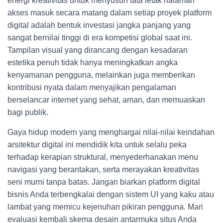
energi kreativitas untuk menyusun tata letak halaman
akses masuk secara matang dalam setiap proyek platform
digital adalah bentuk investasi jangka panjang yang
sangat bernilai tinggi di era kompetisi global saat ini.
Tampilan visual yang dirancang dengan kesadaran
estetika penuh tidak hanya meningkatkan angka
kenyamanan pengguna, melainkan juga memberikan
kontribusi nyata dalam menyajikan pengalaman
berselancar internet yang sehat, aman, dan memuaskan
bagi publik.
Gaya hidup modern yang menghargai nilai-nilai keindahan
arsitektur digital ini mendidik kita untuk selalu peka
terhadap kerapian struktural, menyederhanakan menu
navigasi yang berantakan, serta merayakan kreativitas
seni murni tanpa batas. Jangan biarkan platform digital
bisnis Anda terbengkalai dengan sistem UI yang kaku atau
lambat yang memicu kejenuhan pikiran pengguna. Mari
evaluasi kembali skema desain antarmuka situs Anda