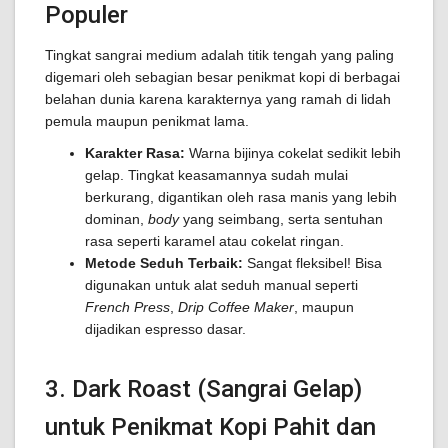
Populer
Tingkat sangrai medium adalah titik tengah yang paling
digemari oleh sebagian besar penikmat kopi di berbagai
belahan dunia karena karakternya yang ramah di lidah
pemula maupun penikmat lama.
Karakter Rasa:
Warna bijinya cokelat sedikit lebih
gelap. Tingkat keasamannya sudah mulai
berkurang, digantikan oleh rasa manis yang lebih
dominan,
body
yang seimbang, serta sentuhan
rasa seperti karamel atau cokelat ringan.
Metode Seduh Terbaik:
Sangat fleksibel! Bisa
digunakan untuk alat seduh manual seperti
French Press
,
Drip Coffee Maker
, maupun
dijadikan espresso dasar.
3. Dark Roast (Sangrai Gelap)
untuk Penikmat Kopi Pahit dan