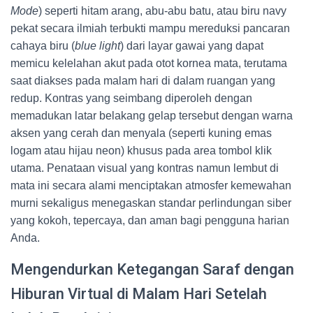
Mode
) seperti hitam arang, abu-abu batu, atau biru navy
pekat secara ilmiah terbukti mampu mereduksi pancaran
cahaya biru (
blue light
) dari layar gawai yang dapat
memicu kelelahan akut pada otot kornea mata, terutama
saat diakses pada malam hari di dalam ruangan yang
redup. Kontras yang seimbang diperoleh dengan
memadukan latar belakang gelap tersebut dengan warna
aksen yang cerah dan menyala (seperti kuning emas
logam atau hijau neon) khusus pada area tombol klik
utama. Penataan visual yang kontras namun lembut di
mata ini secara alami menciptakan atmosfer kemewahan
murni sekaligus menegaskan standar perlindungan siber
yang kokoh, tepercaya, dan aman bagi pengguna harian
Anda.
Mengendurkan Ketegangan Saraf dengan
Hiburan Virtual di Malam Hari Setelah