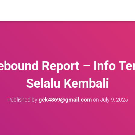
bound Report – Info Te
Selalu Kembali
Published by
gek4869@gmail.com
on
July 9, 2025