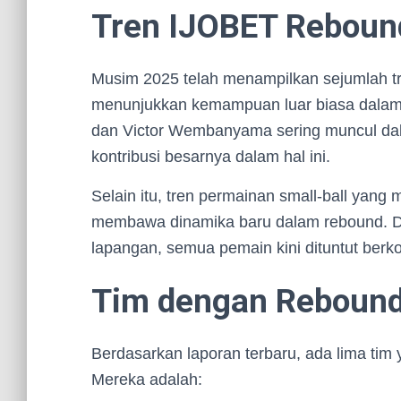
Tren IJOBET Reboun
Musim 2025 telah menampilkan sejumlah tr
menunjukkan kemampuan luar biasa dalam
dan Victor Wembanyama sering muncul da
kontribusi besarnya dalam hal ini.
Selain itu, tren permainan small-ball yan
membawa dinamika baru dalam rebound. Deng
lapangan, semua pemain kini dituntut berko
Tim dengan Rebound 
Berdasarkan laporan terbaru, ada lima ti
Mereka adalah: