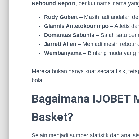
Rebound Report
, berikut nama-nama yang
Rudy Gobert
– Masih jadi andalan den
Giannis Antetokounmpo
– Atletis da
Domantas Sabonis
– Salah satu pema
Jarrett Allen
– Menjadi mesin rebound
Wembanyama
– Bintang muda yang 
Mereka bukan hanya kuat secara fisik, tet
bola.
Bagaimana IJOBET 
Basket?
Selain menjadi sumber statistik dan analisi