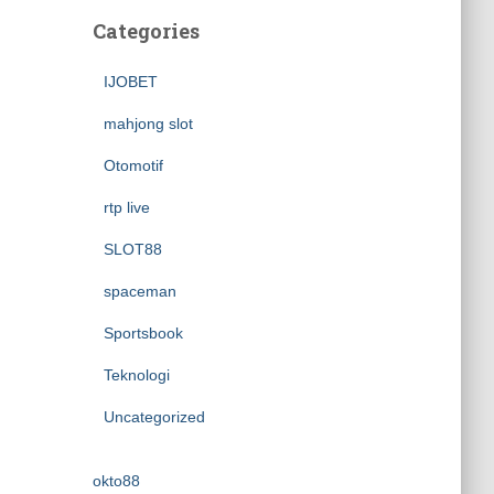
Categories
IJOBET
mahjong slot
Otomotif
rtp live
SLOT88
spaceman
Sportsbook
Teknologi
Uncategorized
okto88