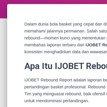
Dalam dunia bola basket yang cepat dan di
memahami jalannya permainan. Salah satu
rebound—momen kunci yang menentukan pen
membahas laporan terbaru dari
IJOBET R
konsisten menghadirkan data dan wawasan t
Apa Itu IJOBET Rebo
IJOBET Rebound Report adalah laporan be
pertandingan basket profesional. Rebound se
Tim yang menguasai rebound, baik ofensif 
untuk mendominasi pertandingan.