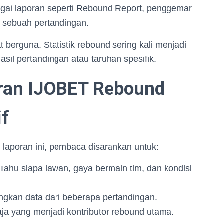
gai laporan seperti Rebound Report, penggemar
i sebuah pertandingan.
t berguna. Statistik rebound sering kali menjadi
asil pertandingan atau taruhan spesifik.
ran IJOBET Rebound
if
laporan ini, pembaca disarankan untuk:
Tahu siapa lawan, gaya bermain tim, dan kondisi
gkan data dari beberapa pertandingan.
ja yang menjadi kontributor rebound utama.