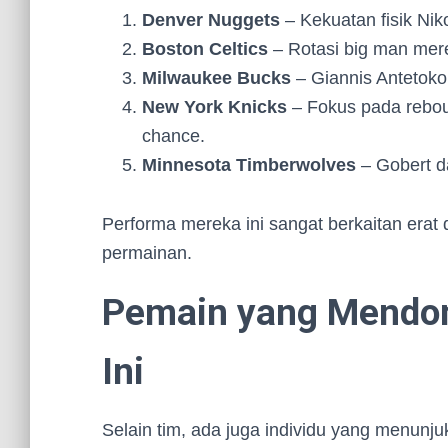
Denver Nuggets
– Kekuatan fisik Nik
Boston Celtics
– Rotasi big man mere
Milwaukee Bucks
– Giannis Antetoko
New York Knicks
– Fokus pada rebou
chance.
Minnesota Timberwolves
– Gobert d
Performa mereka ini sangat berkaitan erat
permainan.
Pemain yang Mendo
Ini
Selain tim, ada juga individu yang menunj