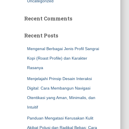
Uncategorized
Recent Comments
Recent Posts
Mengenal Berbagai Jenis Profil Sangrai
Kopi (Roast Profile) dan Karakter
Rasanya
Menjelajahi Prinsip Desain Interaksi
Digital: Cara Membangun Navigasi
Otentikasi yang Aman, Minimalis, dan
Intuitif
Panduan Mengatasi Kerusakan Kulit
Akibat Polusi dan Radikal Bebas: Cara