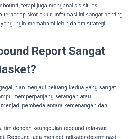
bound, tetapi juga menganalisis situasi
terhadap skor akhir. Informasi ini sangat penting
t yang ingin memahami lebih dalam strategi
bound Report
Sangat
Basket?
gagal, dan menjadi peluang kedua yang sangat
mampu memperpanjang serangan atau
at menjadi pembeda antara kemenangan dan
 tim dengan keunggulan rebound rata-rata
gi. Rebound juga menjadi indikator determinasi