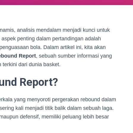
namis, analisis mendalam menjadi kunci untuk
 aspek penting dalam pertandingan adalah
guasaan bola. Dalam artikel ini, kita akan
ebound Report
, sebuah sumber informasi yang
erkini dari dunia basket.
und Report?
rkala yang menyoroti pergerakan rebound dalam
ring kali menjadi titik balik dalam sebuah laga.
maupun defensif, memiliki peluang lebih besar