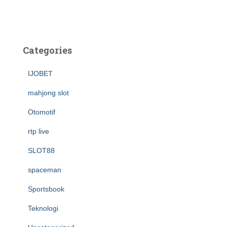
Categories
IJOBET
mahjong slot
Otomotif
rtp live
SLOT88
spaceman
Sportsbook
Teknologi