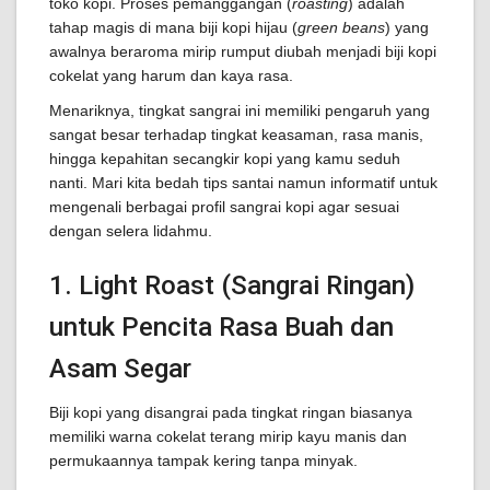
toko kopi. Proses pemanggangan (
roasting
) adalah
tahap magis di mana biji kopi hijau (
green beans
) yang
awalnya beraroma mirip rumput diubah menjadi biji kopi
cokelat yang harum dan kaya rasa.
Menariknya, tingkat sangrai ini memiliki pengaruh yang
sangat besar terhadap tingkat keasaman, rasa manis,
hingga kepahitan secangkir kopi yang kamu seduh
nanti. Mari kita bedah tips santai namun informatif untuk
mengenali berbagai profil sangrai kopi agar sesuai
dengan selera lidahmu.
1. Light Roast (Sangrai Ringan)
untuk Pencita Rasa Buah dan
Asam Segar
Biji kopi yang disangrai pada tingkat ringan biasanya
memiliki warna cokelat terang mirip kayu manis dan
permukaannya tampak kering tanpa minyak.