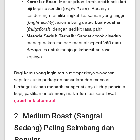
Karakter Rasa:
Menonjolkan karakteristik asli dari
biji kopi itu sendiri (
origin flavor
). Rasanya
cenderung memiliki tingkat keasaman yang tinggi
(
bright acidity
), aroma bunga atau buah-buahan
(
fruity/floral
), dengan sedikit rasa pahit.
Metode Seduh Terbaik:
Sangat cocok diseduh
menggunakan metode manual seperti
V60
atau
Aeropress
untuk menjaga kebersihan rasa
kopinya.
Bagi kamu yang ingin terus memperkaya wawasan
seputar dunia perkopian nusantara dan mencari
berbagai ulasan menarik mengenai gaya hidup pencinta
kopi, pastikan untuk menyimak informasi seru lewat
ijobet link alternatif
.
2. Medium Roast (Sangrai
Sedang) Paling Seimbang dan
Populer