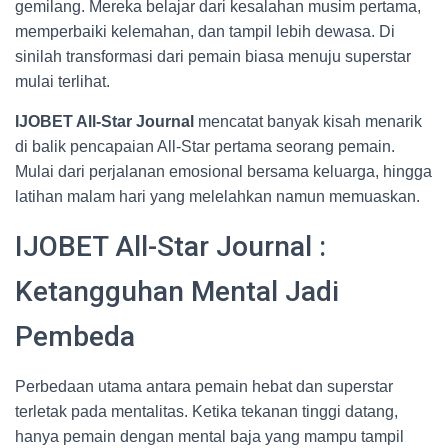
gemilang. Mereka belajar dari kesalahan musim pertama,
memperbaiki kelemahan, dan tampil lebih dewasa. Di
sinilah transformasi dari pemain biasa menuju superstar
mulai terlihat.
IJOBET All-Star Journal
mencatat banyak kisah menarik
di balik pencapaian All-Star pertama seorang pemain.
Mulai dari perjalanan emosional bersama keluarga, hingga
latihan malam hari yang melelahkan namun memuaskan.
IJOBET All-Star Journal :
Ketangguhan Mental Jadi
Pembeda
Perbedaan utama antara pemain hebat dan superstar
terletak pada mentalitas. Ketika tekanan tinggi datang,
hanya pemain dengan mental baja yang mampu tampil