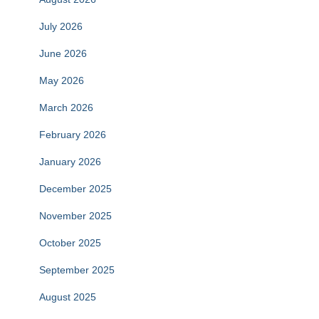
July 2026
June 2026
May 2026
March 2026
February 2026
January 2026
December 2025
November 2025
October 2025
September 2025
August 2025