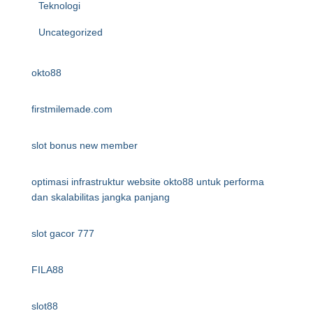
Teknologi
Uncategorized
okto88
firstmilemade.com
slot bonus new member
optimasi infrastruktur website okto88 untuk performa
dan skalabilitas jangka panjang
slot gacor 777
FILA88
slot88