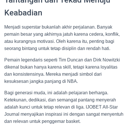
Keabadian
Menjadi superstar bukanlah akhir perjalanan. Banyak
pemain besar yang akhirnya jatuh karena cedera, konflik,
atau kurangnya motivasi. Oleh karena itu, penting bagi
seorang bintang untuk tetap disiplin dan rendah hati.
Pemain legendaris seperti Tim Duncan dan Dirk Nowitzki
dikenal bukan hanya karena skill, tetapi karena loyalitas
dan konsistensinya. Mereka menjadi simbol dari
kesuksesan jangka panjang di NBA.
Bagi generasi muda, ini adalah pelajaran berharga.
Ketekunan, dedikasi, dan semangat pantang menyerah
adalah kunci untuk tetap relevan di liga. IJOBET All-Star
Journal menyajikan inspirasi ini dengan sangat menyentuh
dan relevan untuk penggemar basket.