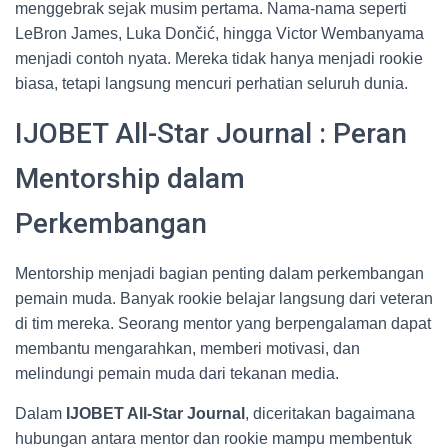
menggebrak sejak musim pertama. Nama-nama seperti
LeBron James, Luka Dončić, hingga Victor Wembanyama
menjadi contoh nyata. Mereka tidak hanya menjadi rookie
biasa, tetapi langsung mencuri perhatian seluruh dunia.
IJOBET All-Star Journal : Peran
Mentorship dalam
Perkembangan
Mentorship menjadi bagian penting dalam perkembangan
pemain muda. Banyak rookie belajar langsung dari veteran
di tim mereka. Seorang mentor yang berpengalaman dapat
membantu mengarahkan, memberi motivasi, dan
melindungi pemain muda dari tekanan media.
Dalam
IJOBET All-Star Journal
, diceritakan bagaimana
hubungan antara mentor dan rookie mampu membentuk