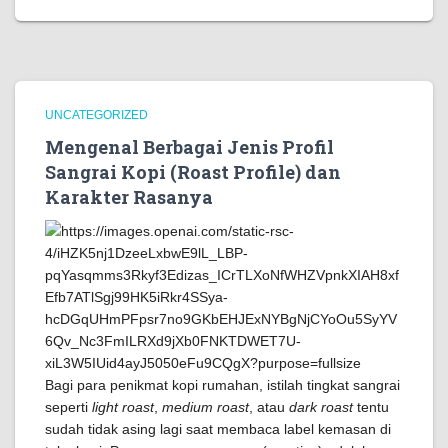
UNCATEGORIZED
Mengenal Berbagai Jenis Profil
Sangrai Kopi (Roast Profile) dan
Karakter Rasanya
Bagi para penikmat kopi rumahan, istilah tingkat sangrai
seperti
light roast
,
medium roast
, atau
dark roast
tentu
sudah tidak asing lagi saat membaca label kemasan di