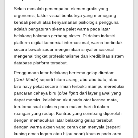
Selain masalah penempatan elemen grafis yang
ergonomis, faktor visual berikutnya yang memegang
kendali penuh atas kenyamanan psikologis pengguna
adalah pengaturan skema palet warna pada latar
belakang halaman gerbang akses. Di dalam industri
platform digital komersial internasional, warna bertindak
secara bawah sadar mengirimkan sinyal emosional
mengenai tingkat profesionalisme dan kredibilitas sistem
database platform tersebut.
Penggunaan latar belakang bertema gelap diredam
(
Dark Mode
) seperti hitam arang, abu-abu batu, atau
biru navy pekat secara ilmiah terbukti mampu mereduksi
pancaran cahaya biru (
blue light
) dari layar gawai yang
dapat memicu kelelahan akut pada otot kornea mata,
terutama saat diakses pada malam hari di dalam
ruangan yang redup. Kontras yang seimbang diperoleh
dengan memadukan latar belakang gelap tersebut
dengan warna aksen yang cerah dan menyala (seperti
kuning emas logam atau hijau neon) khusus pada area