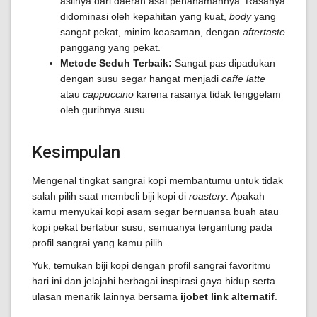
aslinya dari daerah asal penanamannya. Rasanya
didominasi oleh kepahitan yang kuat,
body
yang
sangat pekat, minim keasaman, dengan
aftertaste
panggang yang pekat.
Metode Seduh Terbaik:
Sangat pas dipadukan
dengan susu segar hangat menjadi
caffe latte
atau
cappuccino
karena rasanya tidak tenggelam
oleh gurihnya susu.
Kesimpulan
Mengenal tingkat sangrai kopi membantumu untuk tidak
salah pilih saat membeli biji kopi di
roastery
. Apakah
kamu menyukai kopi asam segar bernuansa buah atau
kopi pekat bertabur susu, semuanya tergantung pada
profil sangrai yang kamu pilih.
Yuk, temukan biji kopi dengan profil sangrai favoritmu
hari ini dan jelajahi berbagai inspirasi gaya hidup serta
ulasan menarik lainnya bersama
ijobet link alternatif
.