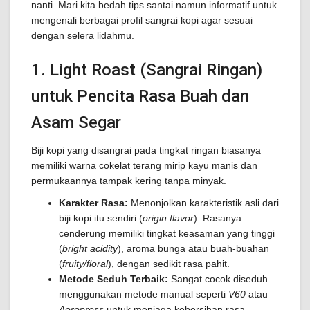
nanti. Mari kita bedah tips santai namun informatif untuk
mengenali berbagai profil sangrai kopi agar sesuai
dengan selera lidahmu.
1. Light Roast (Sangrai Ringan)
untuk Pencita Rasa Buah dan
Asam Segar
Biji kopi yang disangrai pada tingkat ringan biasanya
memiliki warna cokelat terang mirip kayu manis dan
permukaannya tampak kering tanpa minyak.
Karakter Rasa:
Menonjolkan karakteristik asli dari
biji kopi itu sendiri (
origin flavor
). Rasanya
cenderung memiliki tingkat keasaman yang tinggi
(
bright acidity
), aroma bunga atau buah-buahan
(
fruity/floral
), dengan sedikit rasa pahit.
Metode Seduh Terbaik:
Sangat cocok diseduh
menggunakan metode manual seperti
V60
atau
Aeropress
untuk menjaga kebersihan rasa