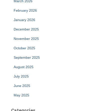
March 2026
February 2026
January 2026
December 2025
November 2025
October 2025
September 2025
August 2025
July 2025
June 2025
May 2025
Categories