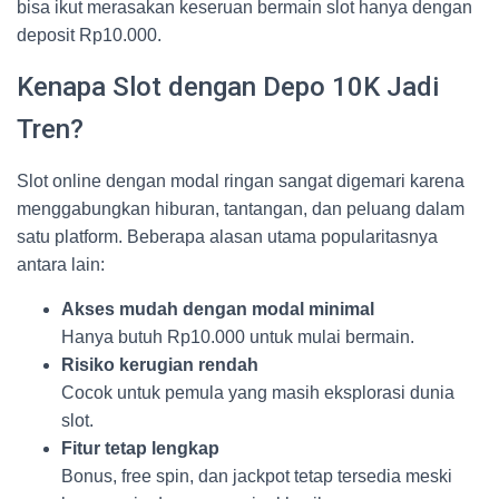
bisa ikut merasakan keseruan bermain slot hanya dengan
deposit Rp10.000.
Kenapa Slot dengan Depo 10K Jadi
Tren?
Slot online dengan modal ringan sangat digemari karena
menggabungkan hiburan, tantangan, dan peluang dalam
satu platform. Beberapa alasan utama popularitasnya
antara lain:
Akses mudah dengan modal minimal
Hanya butuh Rp10.000 untuk mulai bermain.
Risiko kerugian rendah
Cocok untuk pemula yang masih eksplorasi dunia
slot.
Fitur tetap lengkap
Bonus, free spin, dan jackpot tetap tersedia meski