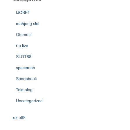
IJOBET
mahjong slot
Otomotif
rtp live
SLOT88
spaceman
Sportsbook
Teknologi
Uncategorized
okto88