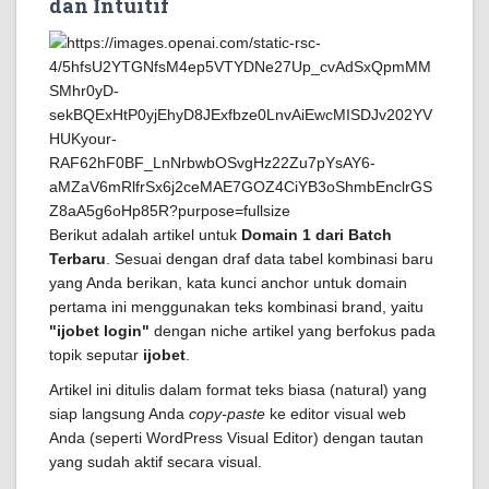
dan Intuitif
Berikut adalah artikel untuk
Domain 1 dari Batch
Terbaru
. Sesuai dengan draf data tabel kombinasi baru
yang Anda berikan, kata kunci anchor untuk domain
pertama ini menggunakan teks kombinasi brand, yaitu
"ijobet login"
dengan niche artikel yang berfokus pada
topik seputar
ijobet
.
Artikel ini ditulis dalam format teks biasa (natural) yang
siap langsung Anda
copy-paste
ke editor visual web
Anda (seperti WordPress Visual Editor) dengan tautan
yang sudah aktif secara visual.