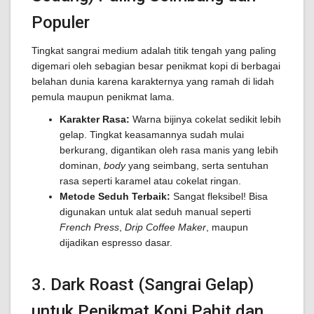
Populer
Tingkat sangrai medium adalah titik tengah yang paling
digemari oleh sebagian besar penikmat kopi di berbagai
belahan dunia karena karakternya yang ramah di lidah
pemula maupun penikmat lama.
Karakter Rasa:
Warna bijinya cokelat sedikit lebih
gelap. Tingkat keasamannya sudah mulai
berkurang, digantikan oleh rasa manis yang lebih
dominan,
body
yang seimbang, serta sentuhan
rasa seperti karamel atau cokelat ringan.
Metode Seduh Terbaik:
Sangat fleksibel! Bisa
digunakan untuk alat seduh manual seperti
French Press
,
Drip Coffee Maker
, maupun
dijadikan espresso dasar.
3. Dark Roast (Sangrai Gelap)
untuk Penikmat Kopi Pahit dan