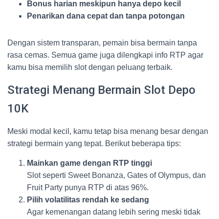
Bonus harian meskipun hanya depo kecil
Penarikan dana cepat dan tanpa potongan
Dengan sistem transparan, pemain bisa bermain tanpa
rasa cemas. Semua game juga dilengkapi info RTP agar
kamu bisa memilih slot dengan peluang terbaik.
Strategi Menang Bermain Slot Depo
10K
Meski modal kecil, kamu tetap bisa menang besar dengan
strategi bermain yang tepat. Berikut beberapa tips:
Mainkan game dengan RTP tinggi
Slot seperti Sweet Bonanza, Gates of Olympus, dan
Fruit Party punya RTP di atas 96%.
Pilih volatilitas rendah ke sedang
Agar kemenangan datang lebih sering meski tidak