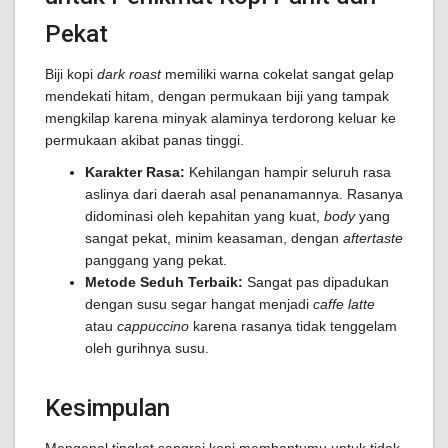
Pekat
Biji kopi
dark roast
memiliki warna cokelat sangat gelap
mendekati hitam, dengan permukaan biji yang tampak
mengkilap karena minyak alaminya terdorong keluar ke
permukaan akibat panas tinggi.
Karakter Rasa:
Kehilangan hampir seluruh rasa
aslinya dari daerah asal penanamannya. Rasanya
didominasi oleh kepahitan yang kuat,
body
yang
sangat pekat, minim keasaman, dengan
aftertaste
panggang yang pekat.
Metode Seduh Terbaik:
Sangat pas dipadukan
dengan susu segar hangat menjadi
caffe latte
atau
cappuccino
karena rasanya tidak tenggelam
oleh gurihnya susu.
Kesimpulan