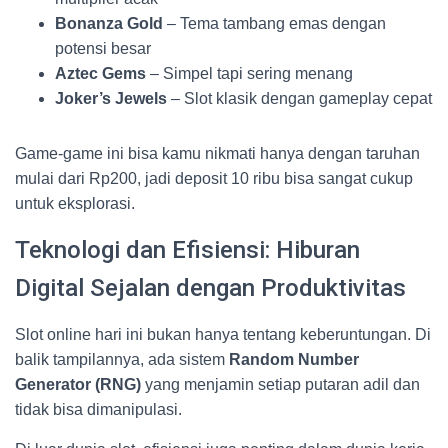
Bonanza Gold
– Tema tambang emas dengan
potensi besar
Aztec Gems
– Simpel tapi sering menang
Joker’s Jewels
– Slot klasik dengan gameplay cepat
Game-game ini bisa kamu nikmati hanya dengan taruhan
mulai dari Rp200, jadi deposit 10 ribu bisa sangat cukup
untuk eksplorasi.
Teknologi dan Efisiensi: Hiburan
Digital Sejalan dengan Produktivitas
Slot online hari ini bukan hanya tentang keberuntungan. Di
balik tampilannya, ada sistem
Random Number
Generator (RNG)
yang menjamin setiap putaran adil dan
tidak bisa dimanipulasi.