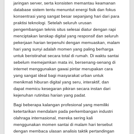
jaringan server, serta konsisten memantau keamanan
database sistem tentu menuntut energi fisik dan fokus
konsentrasi yang sangat besar sepanjang hari dari para
praktisi teknologi. Setelah seluruh urusan
pengembangan teknis situs selesai diatur dengan rapi
menciptakan lanskap digital yang responsif dan seluruh
pekerjaan harian terpenuhi dengan memuaskan, malam
hari yang sunyi adalah momen yang paling berharga
untuk beristirahat secara total di rumah. Di waktu santai
sebelum memejamkan mata ini, bersenang-senang di
internet menggunakan gawai pintar merupakan cara
yang sangat ideal bagi masyarakat urban untuk
menikmati hiburan digital yang seru, interaktif, dan
dapat memicu kesegaran pikiran secara instan dari
kejenuhan rutinitas harian yang padat.
Bagi beberapa kalangan profesional yang memiliki
ketertarikan mendalam pada perkembangan industri
olahraga internasional, mereka sering kali
menggunakan momen santai di malam hari tersebut
dengan membaca ulasan analisis taktik pertandingan