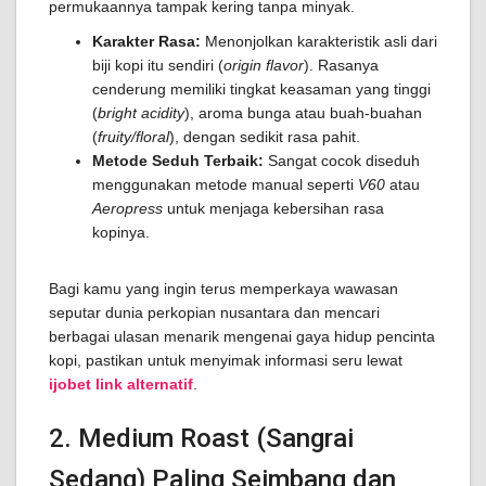
permukaannya tampak kering tanpa minyak.
Karakter Rasa:
Menonjolkan karakteristik asli dari
biji kopi itu sendiri (
origin flavor
). Rasanya
cenderung memiliki tingkat keasaman yang tinggi
(
bright acidity
), aroma bunga atau buah-buahan
(
fruity/floral
), dengan sedikit rasa pahit.
Metode Seduh Terbaik:
Sangat cocok diseduh
menggunakan metode manual seperti
V60
atau
Aeropress
untuk menjaga kebersihan rasa
kopinya.
Bagi kamu yang ingin terus memperkaya wawasan
seputar dunia perkopian nusantara dan mencari
berbagai ulasan menarik mengenai gaya hidup pencinta
kopi, pastikan untuk menyimak informasi seru lewat
ijobet link alternatif
.
2. Medium Roast (Sangrai
Sedang) Paling Seimbang dan