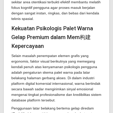
sekitar area otentikasi terbukti efektif membantu melatih
fokus kognitif pengguna agar proses masuk berjalan
dengan sangat instan, ringkas, dan bebas dari kendala
teknis spasial.
Kekuatan Psikologis Palet Warna
Gelap Premium dalam Mem构建
Kepercayaan
Selain masalah penempatan elemen grafis yang
ergonomis, faktor visual berikutnya yang memegang
kendali penuh atas kenyamanan psikologis pengguna
adalah pengaturan skema palet warna pada latar
belakang halaman gerbang akses. Di dalam industri
platform digital komersial internasional, warna bertindak
secara bawah sadar mengirimkan sinyal emosional
mengenai tingkat profesionalisme dan kredibilitas sistem
database platform tersebut.
Penggunaan latar belakang bertema gelap diredam