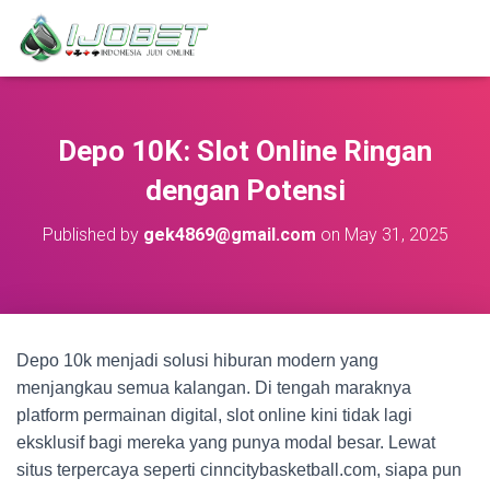
Depo 10K: Slot Online Ringan
dengan Potensi
Published by
gek4869@gmail.com
on
May 31, 2025
Depo 10k menjadi solusi hiburan modern yang
menjangkau semua kalangan. Di tengah maraknya
platform permainan digital, slot online kini tidak lagi
eksklusif bagi mereka yang punya modal besar. Lewat
situs terpercaya seperti cinncitybasketball.com, siapa pun