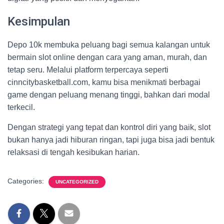
Kesimpulan
Depo 10k membuka peluang bagi semua kalangan untuk
bermain slot online dengan cara yang aman, murah, dan
tetap seru. Melalui platform terpercaya seperti
cinncitybasketball.com, kamu bisa menikmati berbagai
game dengan peluang menang tinggi, bahkan dari modal
terkecil.
Dengan strategi yang tepat dan kontrol diri yang baik, slot
bukan hanya jadi hiburan ringan, tapi juga bisa jadi bentuk
relaksasi di tengah kesibukan harian.
Categories:
UNCATEGORIZED