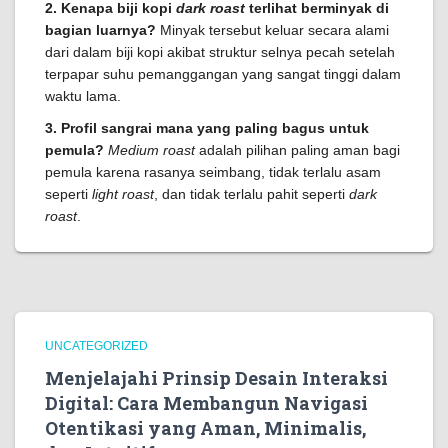
2. Kenapa biji kopi
dark roast
terlihat berminyak di
bagian luarnya?
Minyak tersebut keluar secara alami
dari dalam biji kopi akibat struktur selnya pecah setelah
terpapar suhu pemanggangan yang sangat tinggi dalam
waktu lama.
3. Profil sangrai mana yang paling bagus untuk
pemula?
Medium roast
adalah pilihan paling aman bagi
pemula karena rasanya seimbang, tidak terlalu asam
seperti
light roast
, dan tidak terlalu pahit seperti
dark
roast
.
UNCATEGORIZED
Menjelajahi Prinsip Desain Interaksi
Digital: Cara Membangun Navigasi
Otentikasi yang Aman, Minimalis,