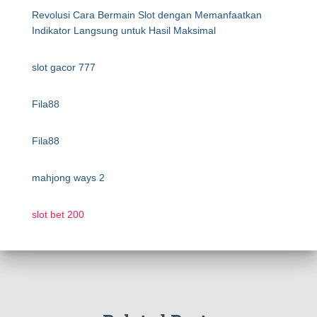
Revolusi Cara Bermain Slot dengan Memanfaatkan
Indikator Langsung untuk Hasil Maksimal
slot gacor 777
Fila88
Fila88
mahjong ways 2
slot bet 200