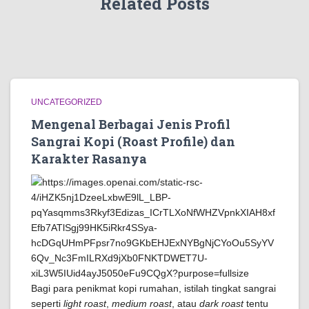
Related Posts
UNCATEGORIZED
Mengenal Berbagai Jenis Profil
Sangrai Kopi (Roast Profile) dan
Karakter Rasanya
Bagi para penikmat kopi rumahan, istilah tingkat sangrai
seperti
light roast
,
medium roast
, atau
dark roast
tentu