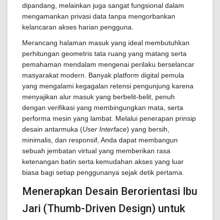
dipandang, melainkan juga sangat fungsional dalam
mengamankan privasi data tanpa mengorbankan
kelancaran akses harian pengguna.
Merancang halaman masuk yang ideal membutuhkan
perhitungan geometris tata ruang yang matang serta
pemahaman mendalam mengenai perilaku berselancar
masyarakat modern. Banyak platform digital pemula
yang mengalami kegagalan retensi pengunjung karena
menyajikan alur masuk yang berbelit-belit, penuh
dengan verifikasi yang membingungkan mata, serta
performa mesin yang lambat. Melalui penerapan prinsip
desain antarmuka (
User Interface
) yang bersih,
minimalis, dan responsif, Anda dapat membangun
sebuah jembatan virtual yang memberikan rasa
ketenangan batin serta kemudahan akses yang luar
biasa bagi setiap penggunanya sejak detik pertama.
Menerapkan Desain Berorientasi Ibu
Jari (Thumb-Driven Design) untuk