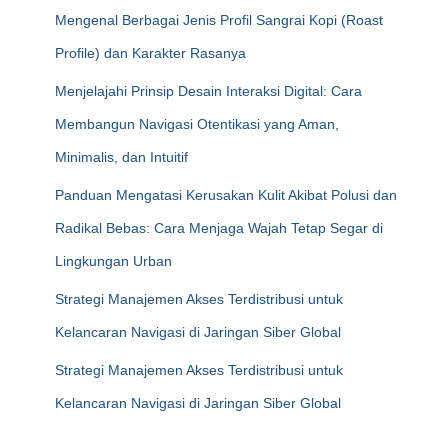
Mengenal Berbagai Jenis Profil Sangrai Kopi (Roast
Profile) dan Karakter Rasanya
Menjelajahi Prinsip Desain Interaksi Digital: Cara
Membangun Navigasi Otentikasi yang Aman,
Minimalis, dan Intuitif
Panduan Mengatasi Kerusakan Kulit Akibat Polusi dan
Radikal Bebas: Cara Menjaga Wajah Tetap Segar di
Lingkungan Urban
Strategi Manajemen Akses Terdistribusi untuk
Kelancaran Navigasi di Jaringan Siber Global
Strategi Manajemen Akses Terdistribusi untuk
Kelancaran Navigasi di Jaringan Siber Global