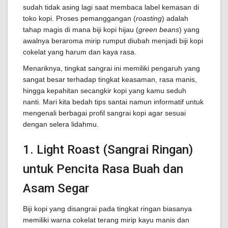
sudah tidak asing lagi saat membaca label kemasan di
toko kopi. Proses pemanggangan (
roasting
) adalah
tahap magis di mana biji kopi hijau (
green beans
) yang
awalnya beraroma mirip rumput diubah menjadi biji kopi
cokelat yang harum dan kaya rasa.
Menariknya, tingkat sangrai ini memiliki pengaruh yang
sangat besar terhadap tingkat keasaman, rasa manis,
hingga kepahitan secangkir kopi yang kamu seduh
nanti. Mari kita bedah tips santai namun informatif untuk
mengenali berbagai profil sangrai kopi agar sesuai
dengan selera lidahmu.
1. Light Roast (Sangrai Ringan)
untuk Pencita Rasa Buah dan
Asam Segar
Biji kopi yang disangrai pada tingkat ringan biasanya
memiliki warna cokelat terang mirip kayu manis dan