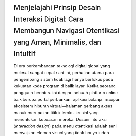
Menjelajahi Prinsip Desain
Interaksi Digital: Cara
Membangun Navigasi Otentikasi
yang Aman, Minimalis, dan
Intuitif
Di era perkembangan teknologi digital global yang
melesat sangat cepat saat ini, perhatian utama para
pengembang sistem tidak lagi hanya berfokus pada
kekuatan kode program di balik layar. Ketika seorang
pengguna berinteraksi dengan sebuah platform online—
baik berupa portal perbankan, aplikasi belanja, maupun
ekosistem hiburan virtual—halaman gerbang akses
masuk merupakan titik interaksi krusial yang
menentukan kepuasan mereka. Desain interaksi
(
interaction design
) pada menu otentikasi adalah seni
menyajikan elemen visual yang tidak hanya indah